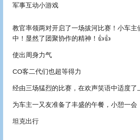
军事互动小游戏
教官率领两对开启了一场拔河比赛！小车主
中！显然了团聚协作的精神！👍👍
使出周身力气
CO客二代们也超等得力
经由三场猛烈的比赛，在欢声笑语中适度了
为车主一又友准备了丰盛的午餐，小憩一会
坦克出行