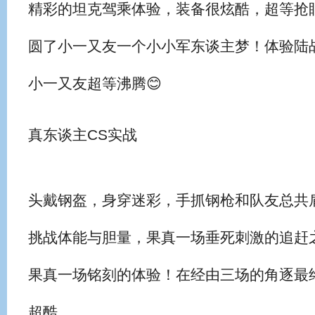
精彩的坦克驾乘体验，装备很炫酷，超等抢
圆了小一又友一个小小军东谈主梦！体验陆
小一又友超等沸腾😊
真东谈主CS实战
头戴钢盔，身穿迷彩，手抓钢枪和队友总共
挑战体能与胆量，果真一场垂死刺激的追赶
果真一场铭刻的体验！在经由三场的角逐最
超酷