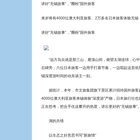
讲好“无锡故事”，“圈粉”国外旅客
来岁将有4000位澳大利亚旅客、2万多名日本旅客体验无锡
讲好“无锡故事”，“圈粉”国外旅客
“远方岛尖就是那三山，鹿顶山间，俯望太湖连绵，心中的
石碑旁，六位日本旅客一边用手打着节奏，一边唱起这首依
锡深度游时间的动东谈主一刻。
据统计，本年，市文旅集团旗下景区累计招待国外旅客超3
4000位澳大利亚旅客来锡体验“深度游”产物，日本旅行
正在想考，把合手住这攀升的热度，讲出更好的“无锡故事”
湖的共情
以生态之好意思书写“新旅情”