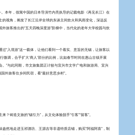
。本年，假寓中国的日本导演竹内亮执导的记载电影《再见长江》在
士的视角，阐发了长江沿岸全球的东谈主间炊火和风雨变化，深远反
国外旅客推出的“五天四晚深度游”阶梯中，当代化的老年大学校园与炊
“入境游”这一载体，让他们看到一个着实、意旨的无锡，让旅客以
行微调，合乎扩大‘商人’部分的比例，比如春节时间在惠山古镇开展
会。”与此同期，市文旅集团正计较与宜兴市文学广电和旅游局、宜兴
领国外旅客住乡间民宿，看“最好意思乡村”。
铸造文旅的“锡引力”，从文化体验脱手“引客”“留客”。
然地走进玉祁酒坊、王源吉等非遗特质店铺，购买“阿福阿喜”，制