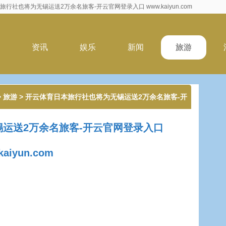
日本旅行社也将为无锡运送2万余名旅客-开云官网登录入口 www.kaiyun.com
资讯
娱乐
新闻
旅游
>
旅游
> 开云体育日本旅行社也将为无锡运送2万余名旅客-开
运送2万余名旅客-开云官网登录入口
kaiyun.com