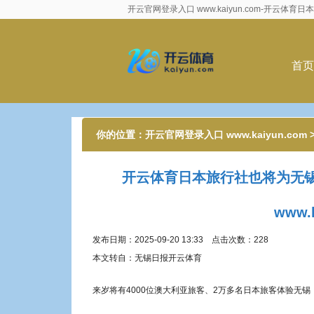
开云官网登录入口 www.kaiyun.com-开云体育
首页
你的位置：
开云官网登录入口 www.kaiyun.com
云官网登录入口 www.kaiyun.com
开云体育日本旅行社也将为无锡
www.
发布日期：2025-09-20 13:33 点击次数：228
本文转自：无锡日报开云体育
来岁将有4000位澳大利亚旅客、2万多名日本旅客体验无锡