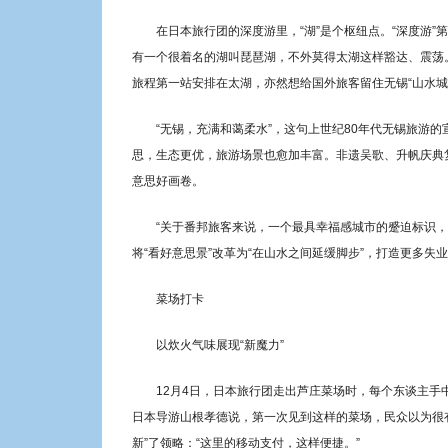
在日本旅行团的深度游里，“湖”是个枢纽点。“深度游”
有一个很着名的湖叫琵琶湖，不外莫得太湖这样豁达、震荡
旅程第一站安排在太湖，亦然想给国外旅客留住无锡“山水城
“无锡，充满和蔼柔水”，这句上世纪80年代无锡旅游的
思，生态更优，旅游场景也愈加丰富。非遗吴歌、升帆庆典
意思好画卷。
“关于番邦旅客来说，一个最具幸福感城市的蹙迫标识，就
将“看好意思景”改革为“在山水之间延缓脚步”，打造更多失
菜场打卡
以炊火气味展现“新魔力”
12月4日，日本旅行团走出芦庄菜场时，每个东谈主手
日本导游山根孝德说，第一次见到这样的菜场，民众以为很
新”了领略：“这里的移动支付，这样便捷。”