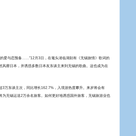
爱与恋预备……”12月3日，在鼋头渚临湖刻有《无锡旅情》歌词的
然风靡日本，并诱惑多数日本友东谈主来到无锡的歌曲。这也成为在
万东谈主次，同比增长162.7%，入境游热度攀升。来岁将会有
社也将为无锡运送2万余名旅客。如何更好地诱惑国外旅客，无锡旅游业也
。