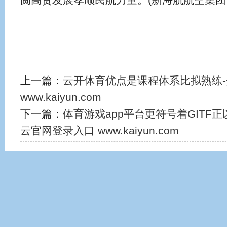
上一篇：
云开体育优点是课程体系比拟熟练
www.kaiyun.com
下一篇：
体育游戏app平台更符号着GITF
云官网登录入口 www.kaiyun.com