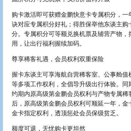
购卡激活即可获赠金鹏快意卡专属积分，一
诀对应专属积分好礼；得胜保举他东谈主购
分。专属积分可等额兑换机票及辅营产物，
用，让出行福利握续加码。
尊享稀客礼遇，会员权利双重保险
握卡东谈主可享海航自营稀客室、公事舱值
等多项工作权利，全倡导升级出行体验。同
约期内原高级第金鹏会员权利与产物专属稀
后，原高级第金鹏会员权利可顺延一年，金
金卡指定权利，透顶惩处会员保级贫乏。
额度可退，无忧购卡更坦然