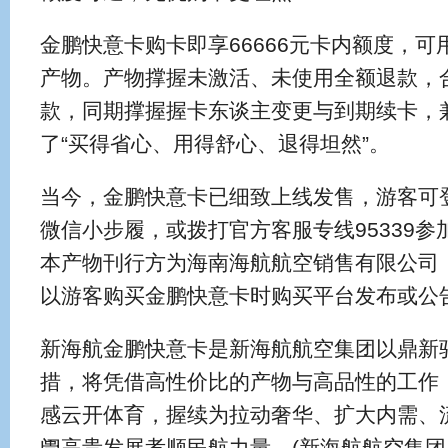
金鹏快意卡购卡即享66666元卡内额度，
产物。产物撑握未激活、未使用全额退款，
款，同期撑握握卡东谈主变更与到期续卡，
了“买得省心、用得舒心、退得坦然”。
当今，金鹏快意卡已细致上线发售，游客可登
微信小步履，或拨打官方客服专线95339
本产物刊行方为海南海航航空销售有限公司
以游客购买金鹏快意卡时购买平台发布或公
新海航金鹏快意卡是新海航航空集团以鼎新
措，将凭借高性价比的产物与高品性的工作
感云开体育，握续为拉动奢华、扩大内需、
阓高贵发展孝顺民航力量。(新海航航空集团 