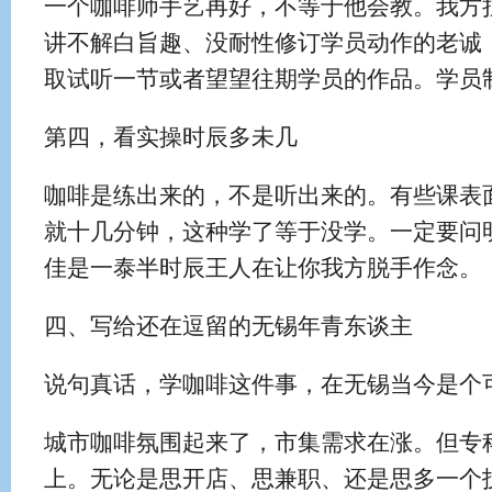
一个咖啡师手艺再好，不等于他会教。我方
讲不解白旨趣、没耐性修订学员动作的老诚
取试听一节或者望望往期学员的作品。学员
第四，看实操时辰多未几
咖啡是练出来的，不是听出来的。有些课表
就十几分钟，这种学了等于没学。一定要问
佳是一泰半时辰王人在让你我方脱手作念。
四、写给还在逗留的无锡年青东谈主
说句真话，学咖啡这件事，在无锡当今是个
城市咖啡氛围起来了，市集需求在涨。但专
上。无论是思开店、思兼职、还是思多一个