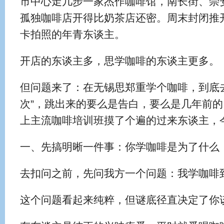
市中心走几步一家杰作咖啡馆，南长街、崇
孤独咖啡店开得比奶茶店还密。周末封闭推
卡拍照的年青东谈主。
开店的东谈主多，思学咖啡的东谈主更多。
但问题来了：在无锡思郑重学个咖啡，到底
次”，跳出来的要么是告白，要么是几年前
上主流咖啡培训班摸了个遍的过来东谈主，
一、先搞明晰一件事：你学咖啡是为了什么
去扣问之前，先问我方一个问题：我学咖啡
这个问题看起来纯粹，但谜底径直决定了你