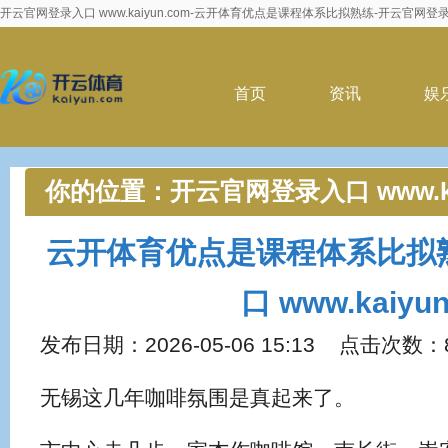
开云官网登录入口 www.kaiyun.com-云开体育优点是课程体系比拟熟练-开云官网登录入口 
首页
资讯
娱
你的位置：
开云官网登录入口 www.ka
体育优点是课程体系比拟熟练-开云
云开体育优点是课程体系比拟
www.kaiyun.com
口 www.kaiyu
发布日期：2026-05-06 15:13 点击次数：
无锡这几年咖啡氛围是真起来了。