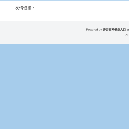
友情链接：
Powered by
开云官网登录入口 www
Co