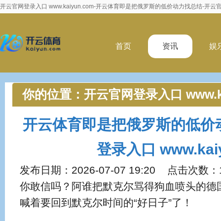
开云官网登录入口 www.kaiyun.com-开云体育即是把俄罗斯的低价动力找总结-开云官网登
首页
资讯
娱
你的位置：
开云官网登录入口 www.ka
体育即是把俄罗斯的低价动力找总结
开云体育即是把俄罗斯的低价
www.kaiyun.com
登录入口 www.kai
发布日期：2026-07-07 19:20 点击次数：
你敢信吗？阿谁把默克尔骂得狗血喷头的德
喊着要回到默克尔时间的“好日子”了！