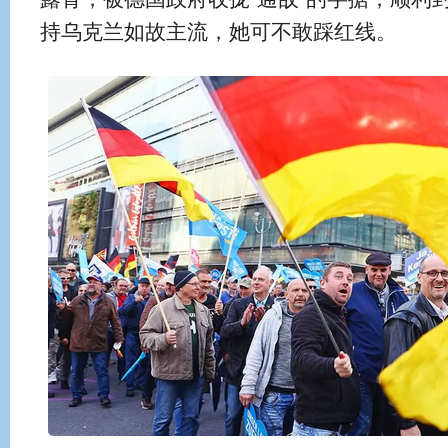
持乌克兰如故主流，她可不敢踩红线。