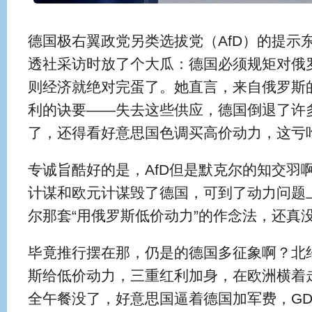
德国极右翼政党另类选拔党（AfD）的提示
透社采访时放了个大瓜：德国必须规矩对俄
则经济就绝对完蛋了。她直言，来自俄罗斯
利的诀要——失去这些供应，德国倒退了许
了，还得看好意思国色调买高价动力，这亏
专诚旨酷好的是，AfD但是默克尔的知交羽
计谋和欧元计谋毁了德国，可到了动力问题
尔那套“用俄罗斯低价动力”的作念法，还真
毕竟推行摆在那，仍是的德国多征象啊？北
斯给低价动力，三重红利加身，在欧洲横着
全午餐没了，好意思国逼着德国加军费，G