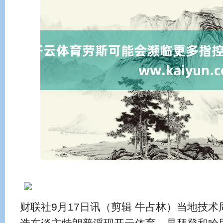
财联社9月17日讯（剪辑 牛占林）当地技