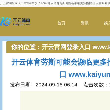
开云官网登录入口 www.kaiyun.com-开云体育劳斯可能会濒临更多指控-开云官网登录入口 
首页
资讯
娱
你的位置：
开云官网登录入口 www.ka
体育劳斯可能会濒临更多指控-开云
开云体育劳斯可能会濒临更多
www.kaiyun.com
口 www.kaiyu
发布日期：2024-09-18 06:14 点击次数：