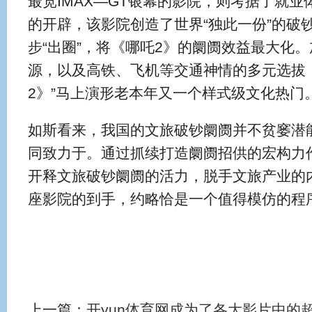
最宽IMAX—GT银幕的影院，则考据了就
的开辟，该影院创造了世界“独此一份”的破
步“出圈”，将《哪吒2》的阛阓效益最大化
源，以及高铁、飞机等交通神情的多元选拔
2》”马上演形老本年又一个样式级文化热门
如斯看来，我国的文旅破钞阛阓并不贫窭潜
同致力于。通过抓续打造阛阓招供的宏构力
开释文旅破钞阛阓的活力，脱手文旅产业的
座影院的到手，约略恰是一个值得模仿的程
上一篇：
开yun体育网成为了各大影片中的