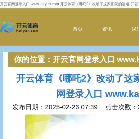
开云官网登录入口 www.kaiyun.com-开云体育《哪吒2》改动了这家影院的运道-开云官网登
首页
资讯
娱
你的位置：
开云官网登录入口 www.ka
体育《哪吒2》改动了这家影院的运
开云体育《哪吒2》改动了这
www.kaiyun.com
网登录入口 www.kai
发布日期：2025-02-26 07:39 点击次数：