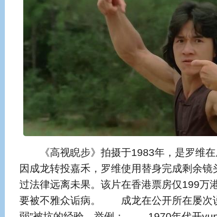
《高视睨步》拍摄于1983年，是罗维在
因成龙转投嘉禾，罗维使用替身完成剩余镜
过法律远离未果。该片在香港票房仅199万
要被不雅众诟病。 成龙在公开所在屡次说
弱”被坑的经验。举例： -1970年代开y