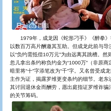
1979年，成龙因《蛇形刁手》《醉拳》
以数百万高片酬邀其互助。但成龙此前与导
以“负约需抵偿10万元”为由远离其跳槽。
忽儿拿出条约称负约金为“1000万”（非原
暗里将“十”字添笔改为“千”字。又名曾受成
主作为证，揭露罗维更变条约的细节。老东谈
其讨回退休金而酬劳，愿出庭指证罗维诈骗
的关节筹码。