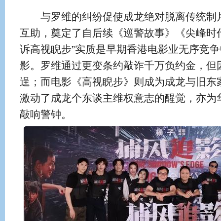
与罗维的纠纷促使成龙绝对脱离传统制片
互助，奠定了自后续《巡警故事》《尖峰时
诉高视睨步”实质是早期香港电影业无序竞
影。罗维通过更变条约敲诈千万负约金，但
逞；而电影《高视睨步》则成为成龙与旧东
激动了成龙个东谈主维权意志的醒觉，亦为
敲响警钟。