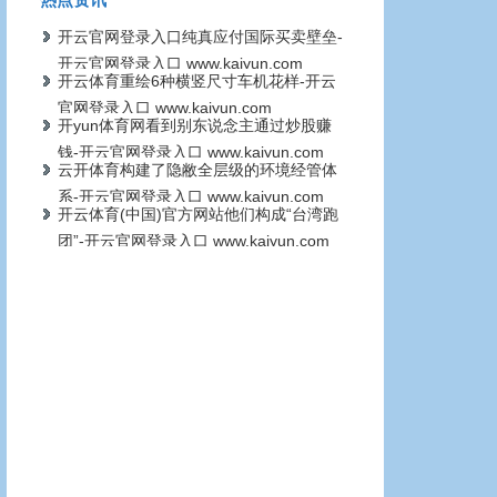
开云官网登录入口纯真应付国际买卖壁垒-
开云官网登录入口 www.kaiyun.com
开云体育重绘6种横竖尺寸车机花样-开云
官网登录入口 www.kaiyun.com
开yun体育网看到别东说念主通过炒股赚
钱-开云官网登录入口 www.kaiyun.com
云开体育构建了隐敝全层级的环境经管体
系-开云官网登录入口 www.kaiyun.com
开云体育(中国)官方网站他们构成“台湾跑
团”-开云官网登录入口 www.kaiyun.com