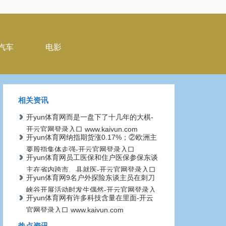
汽车
电影
相关资讯
开yun体育网而是一盘下了十几年的大棋-
开云官网登录入口 www.kaiyun.com
开yun体育网纳指期货涨0.17%；②欧洲主
要股指集体走强-开云官网登录入口
开yun体育网员工医保和住户医保参保东谈
www.kaiyun.com
主在省内跨市、县就医-开云官网登录入口
开yun体育网9名户外探险东谈主员在刺刀
www.kaiyun.com
峡谷开展活动时发生偶然-开云官网登录入
开yun体育网有许多科技含量在里面-开云
口 www.kaiyun.com
官网登录入口 www.kaiyun.com
热点资讯