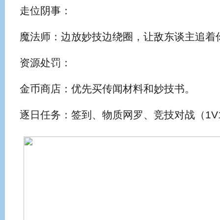
走位阴事：
魔法师：边放妙技边绕圈，让敌东谈主追着
资源处罚：
金币商店：优先买传闻材料和妙技书。
逐日任务：签到、物质网罗、竞技对战（1V1