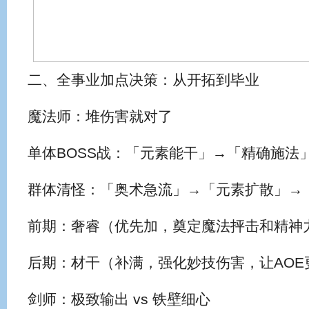
二、全事业加点决策：从开拓到毕业
魔法师：堆伤害就对了
单体BOSS战：「元素能干」→「精确施法
群体清怪：「奥术急流」→「元素扩散」→
前期：奢睿（优先加，奠定魔法抨击和精神
后期：材干（补满，强化妙技伤害，让AOE
剑师：极致输出 vs 铁壁细心