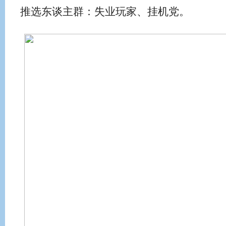
推选东谈主群：失业玩家、挂机党。