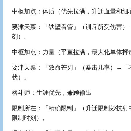
中枢加点：体质（优先拉满，升迁血量和细
要津天禀：「铁壁看管」（训斥所受伤害）
刻）。
中枢加点：力量（平直拉满，最大化单体抨
要津天禀：「致命芒刃」（暴击几率）→「
状）。
格斗师：生涯优先，兼顾输出
限制所在：「精确限制」（升迁限制妙技射
限制时刻）。