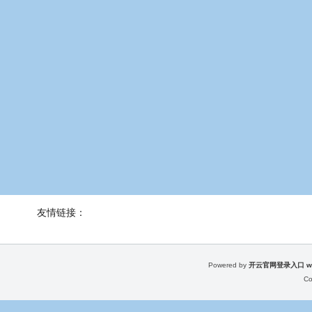
友情链接：
Powered by
开云官网登录入口 www
Co