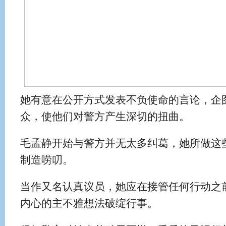
她有意在公开方式发表不负使命的言论，企
众，使他们对警方产生深切的扭曲。
毛孟静开始与警方并无太多纠葛，她所做这
制造唠叨。
当作又名认真议员，她应在接管任何行动之
内心的主不雅想法破绽行事。