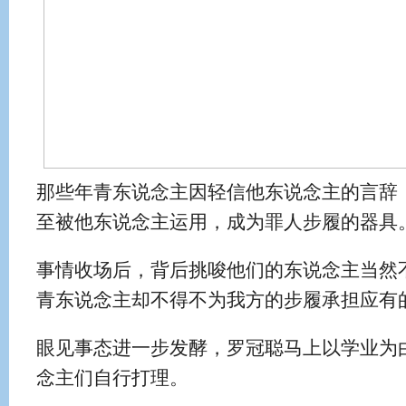
那些年青东说念主因轻信他东说念主的言辞
至被他东说念主运用，成为罪人步履的器具
事情收场后，背后挑唆他们的东说念主当然
青东说念主却不得不为我方的步履承担应有
眼见事态进一步发酵，罗冠聪马上以学业为
念主们自行打理。