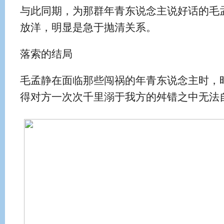
与此同期，为那群年青东说念主说好话的毛
放洋，明显是急于抛清关系。
落索的结局
毛孟静在面临那些闯祸的年青东说念主时，
得对方一次次千里溺于我方的舛错之中无法