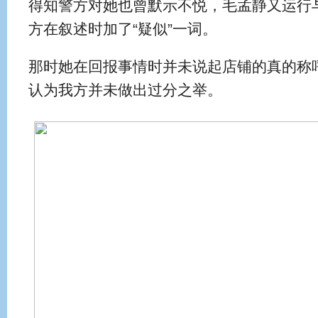
得知警方对她也曾默示不悦，毛孟静又运行
方在叙述时加了“疑似”一词。
那时她在回报事情时并未说起店铺的真的称
认为我方并未做出过分之举。