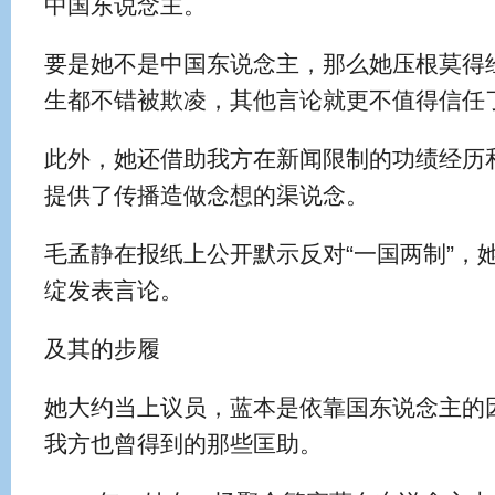
中国东说念主。
要是她不是中国东说念主，那么她压根莫得
生都不错被欺凌，其他言论就更不值得信任
此外，她还借助我方在新闻限制的功绩经历和
提供了传播造做念想的渠说念。
毛孟静在报纸上公开默示反对“一国两制”，
绽发表言论。
及其的步履
她大约当上议员，蓝本是依靠国东说念主的
我方也曾得到的那些匡助。