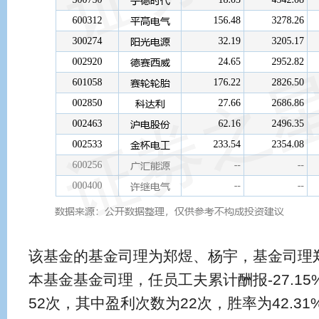
该基金的基金司理为郑煜、杨宇，基金司理郑煜
本基金基金司理，任员工夫累计酬报-27.1
52次，其中盈利次数为22次，胜率为42.3