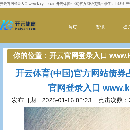
开云官网登录入口 www.kaiyun.com-开云体育(中国)官方网站债券占净值比1.98%-开云官
首页
资讯
娱
你的位置：
开云官网登录入口 www.ka
体育(中国)官方网站债券占净值比1.
开云体育(中国)官方网站债券占
www.kaiyun.com
官网登录入口 www.ka
发布日期：2025-01-16 08:23 点击次数：