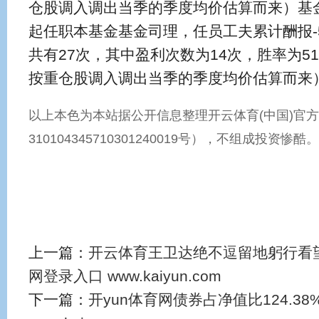
仓股调入调出当季的季度均价估算而来）基金司
起任职本基金基金司理，任员工夫累计酬报-5
共有27次，其中盈利次数为14次，胜率为51
按重仓股调入调出当季的季度均价估算而来
以上本色为本站据公开信息整理开云体育(中国)官
310104345710301240019号），不组成投资惨酷。
上一篇：
开云体育王卫达绝不逗留地躬行看
网登录入口 www.kaiyun.com
下一篇：
开yun体育网债券占净值比124.3