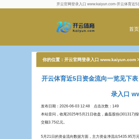
开云官网登录入口 www.kaiyun.com-开云体育
首页
你的位置：
开云官网登录入口 www.kaiyun.com
融券信息败露-开云官网登录入口 www.kaiyun.co
开云体育近5日资金流向一览见下表
录入口 www
发布日期：2026-06-03 12:48 点击次数：149
本站音问，收尾2025年5月21日收盘，鑫磊股份(301317)报
交额3.75亿元。
5月21日的资金流向数据方面，主力资金净流出5435.95万元