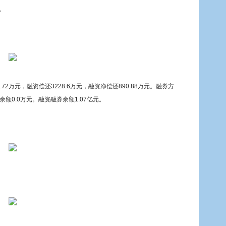
%。
2万元，融资偿还3228.6万元，融资净偿还890.88万元。融券方
余额0.0万元。融资融券余额1.07亿元。