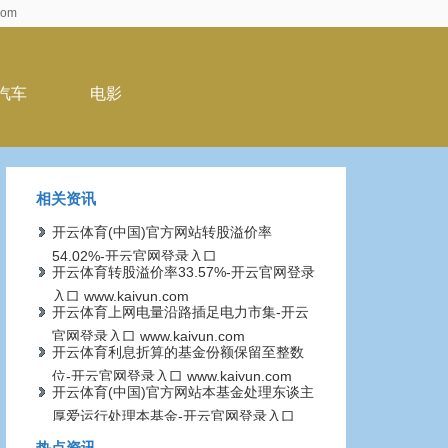
om
汽车
电影
相关资讯
开云体育(中国)官方网站转股溢价率
54.02%-开云官网登录入口
开云体育转股溢价率33.57%-开云官网登录
www.kaiyun.com
入口 www.kaiyun.com
开云体育上网电量沿路插足电力市集-开云
官网登录入口 www.kaiyun.com
开云体育利息折算的基金份额保留至整数
位-开云官网登录入口 www.kaiyun.com
开云体育(中国)官方网站本基金处理东谈主
厚爱运行处理本基金-开云官网登录入口
www.kaiyun.com
热点资讯