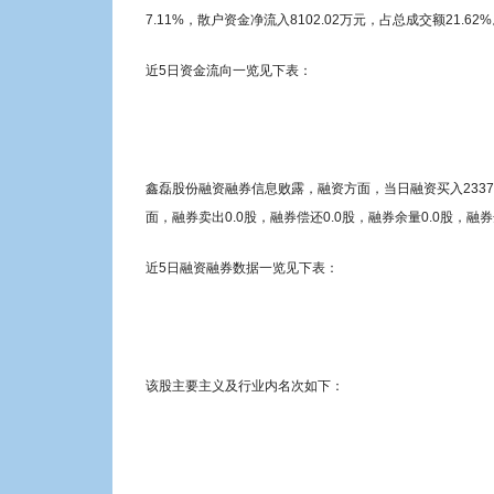
7.11%，散户资金净流入8102.02万元，占总成交额21.62
近5日资金流向一览见下表：
鑫磊股份融资融券信息败露，融资方面，当日融资买入2337.7
面，融券卖出0.0股，融券偿还0.0股，融券余量0.0股，融券
近5日融资融券数据一览见下表：
该股主要主义及行业内名次如下：